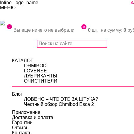
Inline_logo_name
З
x
x
МЕНЮ
Ф.И.О.:
Телефон:
0
0
Вы еще ничего не выбрали
0
шт., на сумму:
0
руб
Адрес email:
Нажимая на кнопку «Сделать заказ», я даю
согласие на обработку персональных данных
КАТАЛОГ
OHMIBOD
LOVENSE
ЛУБРИКАНТЫ
ОЧИСТИТЕЛИ
Отправить
Блог
ЛОВЕНС – ЧТО ЭТО ЗА ШТУКА?
Честный обзор Ohmibod Esca 2
Приложение
Доставка и оплата
Гарантии
Отзывы
Контакты